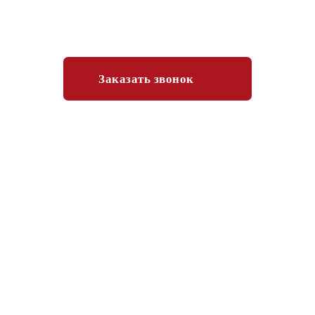
на победу. Расскажем как получить максимум из
ситуации, снизить расходы и риски
Заказать звонок
+7 (995) 570-05-55
+7 (993) 000-01-77