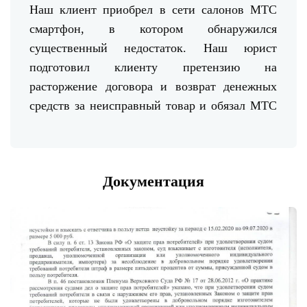
Наш клиент приобрел в сети салонов МТС
смартфон, в котором обнаружился
существенный недостаток. Наш юрист
подготовил клиенту претензию на
расторжение договора и возврат денежных
средств за неисправный товар и обязал МТС
вернуть деньги в течение 10 дней с момента
получения претензии. Однако продавец
денежные средства вернул спустя лишь 36
Документация
дней. В результате чего по закону о защите
прав потребителей у нашего клиента
появилось право обратиться с исковым
заявлением в суд о взыскании неустойки.