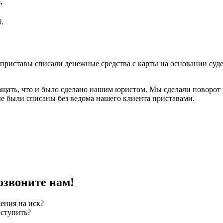
.
а приставы списали денежные средства с карты на основании суд
ащать, что и было сделано нашим юристом. Мы сделали поворот 
рые были списаны без ведома нашего клиента приставами.
озвоните нам!
ения на иск?
оступить?